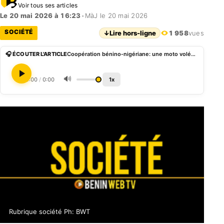
Voir tous ses articles
Le 20 mai 2026 à 16:23
•
MàJ le 20 mai 2026
SOCIÉTÉ
↓
Lire hors-ligne
1 958
vues
🎧 ÉCOUTER L'ARTICLE
Coopération bénino‑nigériane: une moto volée à Cotonou retrouvée à Badagri, 4 suspects arrêtés
🔊
0:00
/
0:00
1x
Rubrique société Ph: BWT