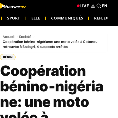
LIVE
EN
SPORT
ELLE
COMMUNIQUÉS
REFLEXION
Accueil
Société
Coopération bénino‑nigériane: une moto volée à Cotonou
retrouvée à Badagri, 4 suspects arrêtés
BÉNIN
Coopération
bénino‑nigéria
ne: une moto
volée à