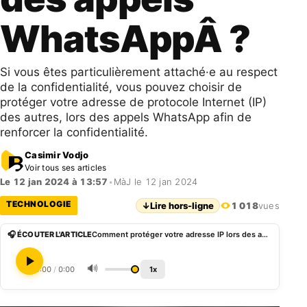
WhatsAppÂ ?
Si vous êtes particulièrement attaché·e au respect
de la confidentialité, vous pouvez choisir de
protéger votre adresse de protocole Internet (IP)
des autres, lors des appels WhatsApp afin de
renforcer la confidentialité.
Casimir Vodjo
Voir tous ses articles
Le 12 jan 2024 à 13:57
•
MàJ le 12 jan 2024
TECHNOLOGIE
↓
Lire hors-ligne
1 018
vues
🎧 ÉCOUTER L'ARTICLE
Comment protéger votre adresse IP lors des appels WhatsAppÂ ?
🔊
0:00
/
0:00
1x