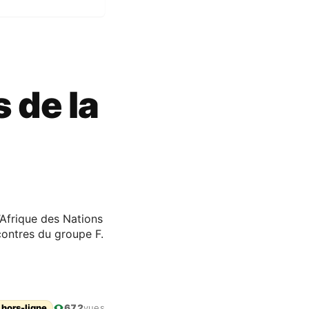
 de la
Afrique des Nations
contres du groupe F.
 hors-ligne
672
vues