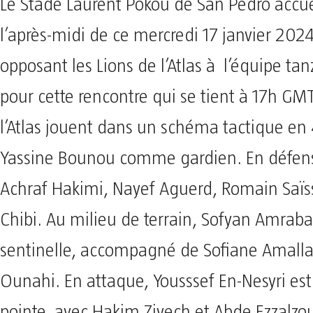
Le Stade Laurent Pokou de San Pedro accue
l’après-midi de ce mercredi 17 janvier 202
opposant les Lions de l’Atlas à l’équipe ta
pour cette rencontre qui se tient à 17h GMT
l’Atlas jouent dans un schéma tactique en 
Yassine Bounou comme gardien. En défens
Achraf Hakimi, Nayef Aguerd, Romain Sa
Chibi. Au milieu de terrain, Sofyan Amraba
sentinelle, accompagné de Sofiane Amalla
Ounahi. En attaque, Yousssef En-Nesyri est
pointe, avec Hakim Ziyech et Abde Ezzalzouli