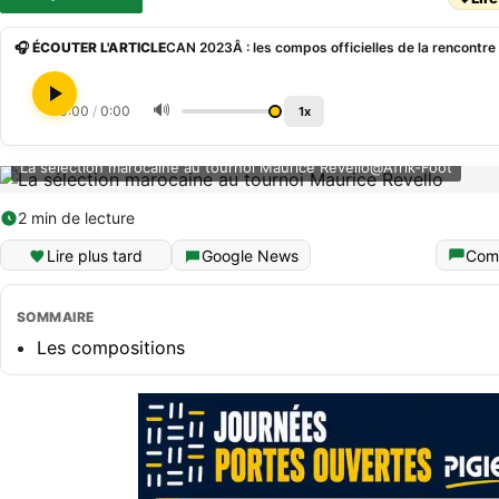
🎧 ÉCOUTER L'ARTICLE
CAN 2023Â : les compos officielles de la rencontr
🔊
0:00
/
0:00
1x
La sélection marocaine au tournoi Maurice Revello@Afrik-Foot
2 min de lecture
Lire plus tard
Google News
Com
SOMMAIRE
Les compositions