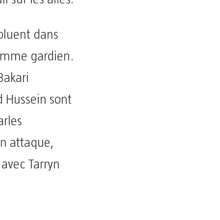
voluent dans
comme gardien.
Bakari
 Hussein sont
arles
n attaque,
avec Tarryn