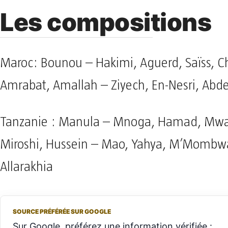
Les compositions
Maroc: Bounou – Hakimi, Aguerd, Saïss, C
Amrabat, Amallah – Ziyech, En-Nesri, Abd
Tanzanie : Manula – Mnoga, Hamad, Mw
Miroshi, Hussein – Mao, Yahya, M’Mombw
Allarakhia
SOURCE PRÉFÉRÉE SUR GOOGLE
Sur Google, préférez une information vérifiée :