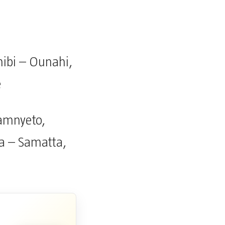
hibi – Ounahi,
e
amnyeto,
a – Samatta,