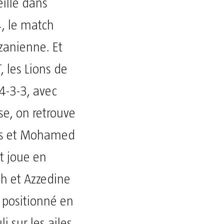
ille dans
4, le match
nzanienne. Et
, les Lions de
4-3-3, avec
e, on retrouve
ïss et Mohamed
t joue en
h et Azzedine
 positionné en
 sur les ailes.