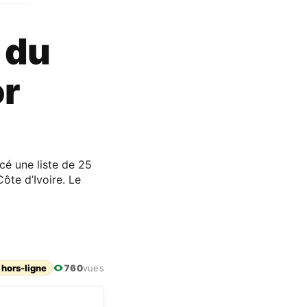
 du
or
cé une liste de 25
ôte d’Ivoire. Le
 hors-ligne
760
vues