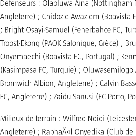
Défenseurs : Olaoluwa Aina (Nottingham F
Angleterre) ; Chidozie Awaziem (Boavista F
; Bright Osayi-Samuel (Fenerbahce FC, Tur
Troost-Ekong (PAOK Salonique, Grèce) ; Br
Onyemaechi (Boavista FC, Portugal) ; Ke
(Kasimpasa FC, Turquie) ; Oluwasemilogo 
Bromwich Albion, Angleterre) ; Calvin Bas
FC, Angleterre) ; Zaidu Sanusi (FC Porto, Po
Milieux de terrain : Wilfred Ndidi (Leicester
Angleterre) ; RaphaÃ«l Onyedika (Club de 