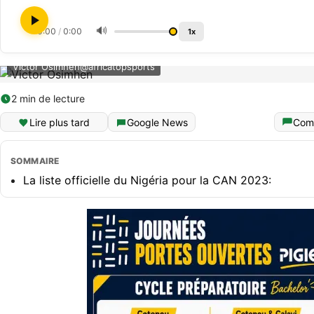
🔊
0:00
/
0:00
1x
Victor Osimhen@africatopsports
2 min de lecture
Lire plus tard
Google News
Com
SOMMAIRE
La liste officielle du Nigéria pour la CAN 2023: