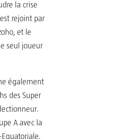
dre la crise
est rejoint par
oho, et le
le seul joueur
igne également
chs des Super
lectionneur.
oupe A avec la
-Equatoriale.