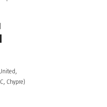
u
N
United,
C, Chypre)