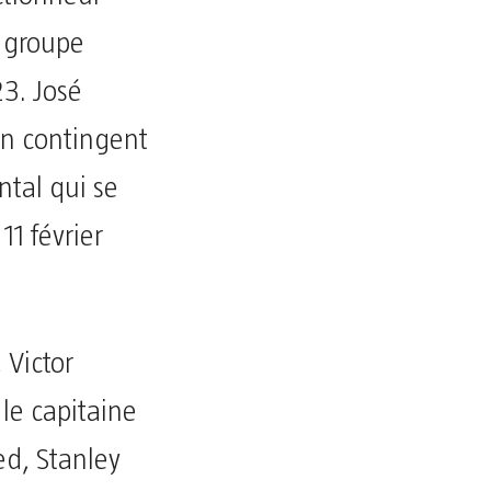
n groupe
23. José
un contingent
ntal qui se
11 février
 Victor
le capitaine
d, Stanley