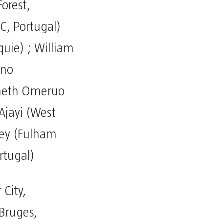
orest,
C, Portugal)
quie) ; William
uno
nneth Omeruo
Ajayi (West
sey (Fulham
rtugal)
 City,
Bruges,