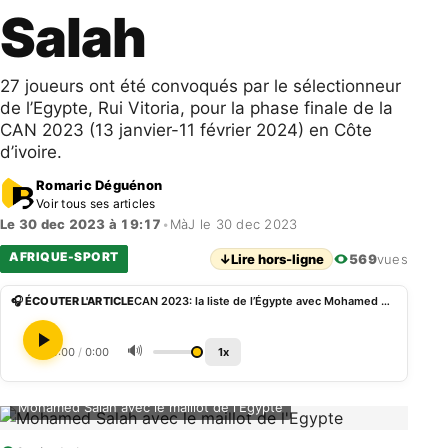
Salah
27 joueurs ont été convoqués par le sélectionneur
de l’Egypte, Rui Vitoria, pour la phase finale de la
CAN 2023 (13 janvier-11 février 2024) en Côte
d’ivoire.
Romaric Déguénon
Voir tous ses articles
Le 30 dec 2023 à 19:17
•
MàJ le 30 dec 2023
AFRIQUE-SPORT
↓
Lire hors-ligne
569
vues
🎧 ÉCOUTER L'ARTICLE
CAN 2023: la liste de l’Égypte avec Mohamed Salah
🔊
0:00
/
0:00
1x
Mohamed Salah avec le maillot de l'Egypte