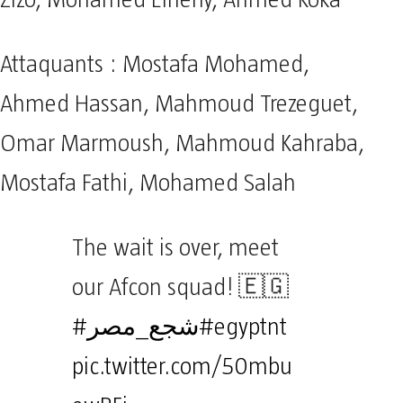
Zizo, Mohamed Elneny, Ahmed Koka
Attaquants : Mostafa Mohamed,
Ahmed Hassan, Mahmoud Trezeguet,
Omar Marmoush, Mahmoud Kahraba,
Mostafa Fathi, Mohamed Salah
The wait is over, meet
our Afcon squad! 🇪🇬
#شجع_مصر
#egyptnt
pic.twitter.com/50mbu