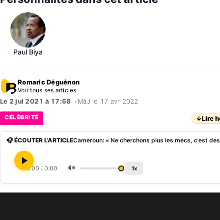
Paul Biya
Romaric Déguénon
Voir tous ses articles
Le 2 jul 2021 à 17:58
•
MàJ le 17 avr 2022
CÉLÉBRITÉ
↓
Lire h
🎧 ÉCOUTER L'ARTICLE
🔊
0:00
/
0:00
1x