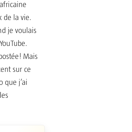
africaine
 de la vie.
nd je voulais
 YouTube.
 postée! Mais
cent sur ce
o que j’ai
les