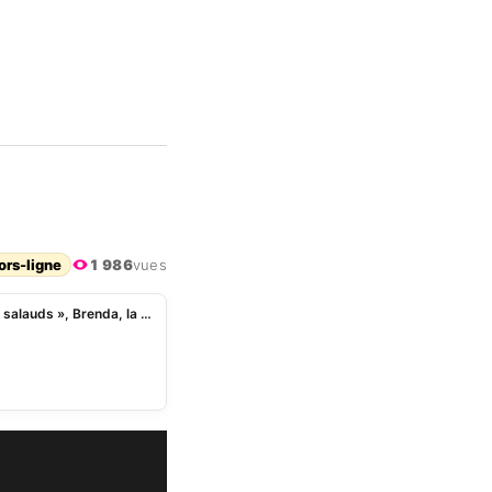
ors-ligne
1 986
vues
Cameroun: « Ne cherchons plus les mecs, c’est des salauds », Brenda, la fille de Paul Biya