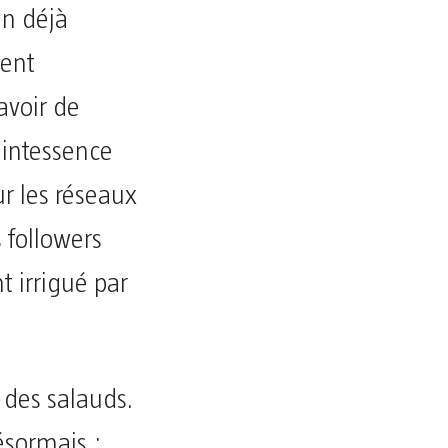
en déjà
dent
avoir de
uintessence
r les réseaux
 followers
 irrigué par
 des salauds.
ésormais :