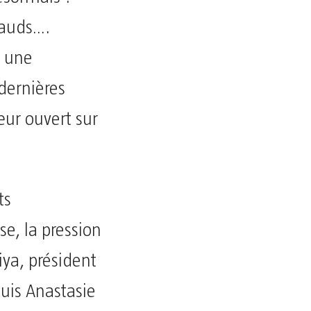
lauds….
s une
 dernières
œur ouvert sur
ts
e, la pression
iya, président
uis Anastasie