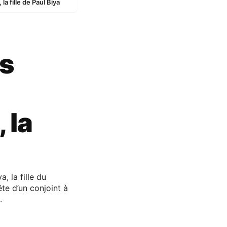
a fille de Paul Biya
es
 la
 la fille du
te d’un conjoint à
.