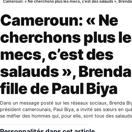
Cameroun: « Ne cherchons plus les mecs, c’est des salauds », Brenda, l
Cameroun: « Ne
cherchons plus l
mecs, c’est des
salauds », Brenda,
fille de Paul Biya
Dans un message posté sur les réseaux sociaux, Brenda Biya,
président camerounais, Paul Biya, a invité ses sœurs en quê
se méfier des hommes qui, pour elle, sont tous des salauds
Personnalités dans cet article