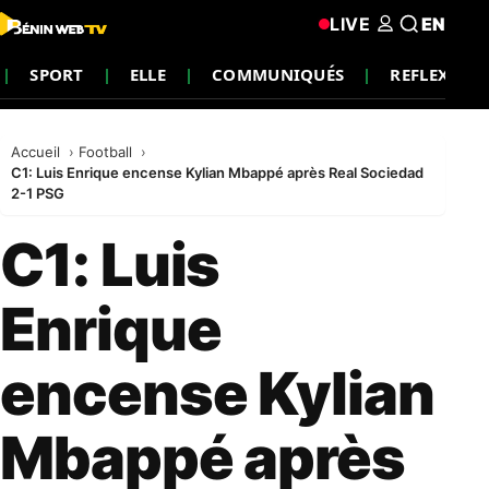
LIVE
EN
SPORT
ELLE
COMMUNIQUÉS
REFLEXION
Accueil
Football
C1: Luis Enrique encense Kylian Mbappé après Real Sociedad
2-1 PSG
C1: Luis
Enrique
encense Kylian
Mbappé après