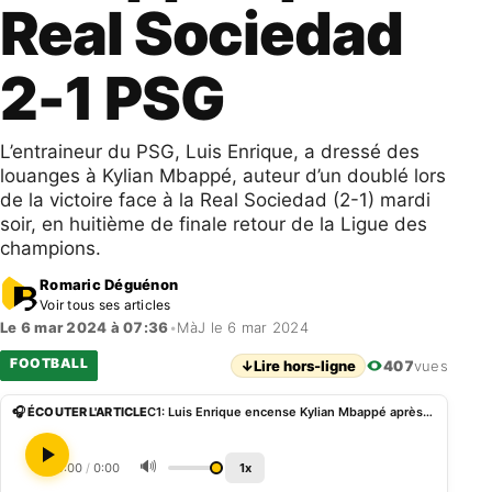
Real Sociedad
2-1 PSG
L’entraineur du PSG, Luis Enrique, a dressé des
louanges à Kylian Mbappé, auteur d’un doublé lors
de la victoire face à la Real Sociedad (2-1) mardi
soir, en huitième de finale retour de la Ligue des
champions.
Romaric Déguénon
Voir tous ses articles
Le 6 mar 2024 à 07:36
•
MàJ le 6 mar 2024
FOOTBALL
↓
Lire hors-ligne
407
vues
🎧 ÉCOUTER L'ARTICLE
C1: Luis Enrique encense Kylian Mbappé après Real Sociedad 2-1 PSG
🔊
0:00
/
0:00
1x