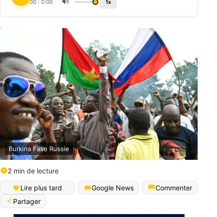
🔊
0:00
/
0:00
1x
Burkina Faso Russie
2 min de lecture
Lire plus tard
Google News
Commenter
Partager