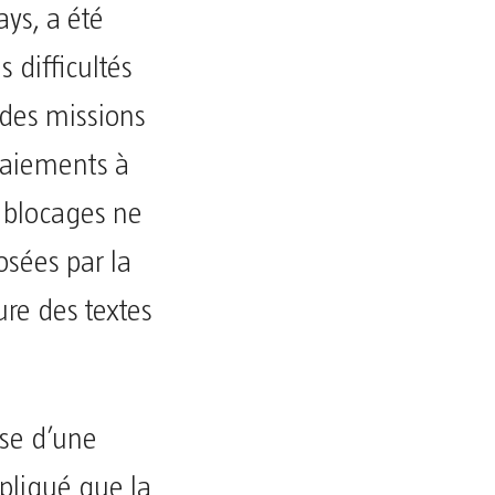
ys, a été
s difficultés
 des missions
paiements à
s blocages ne
osées par la
re des textes
èse d’une
xpliqué que la