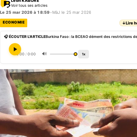
Léon KABORÉ
Voir tous ses articles
Le 25 mar 2026 à 18:59
•
MàJ le 25 mar 2026
ECONOMIE
↓
Lire h
🎧 ÉCOUTER L'ARTICLE
Burkina Faso : la BCEAO dément des restrictions d
🔊
0:00
/
0:00
1x