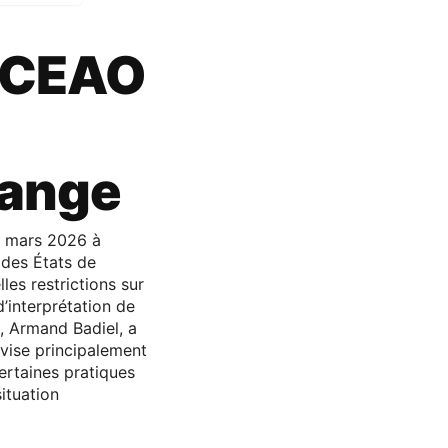
 BCEAO
hange
19 mars 2026 à
 des États de
les restrictions sur
’interprétation de
, Armand Badiel, a
vise principalement
ertaines pratiques
ituation