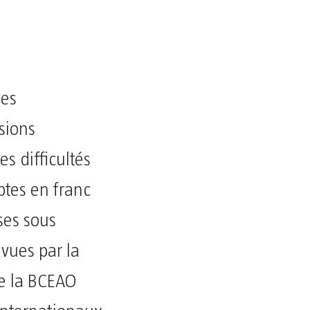
des
sions
s difficultés
ptes en franc
ses sous
évues par la
ue la BCEAO