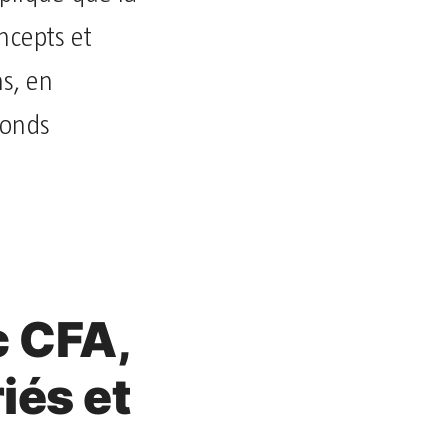
ncepts et
s, en
Fonds
c CFA,
iés et