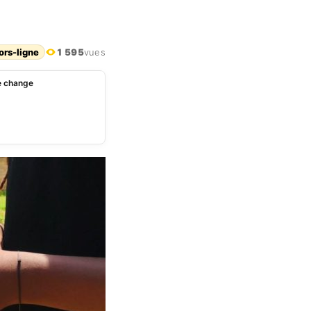
ors-ligne
1 595
vues
e change