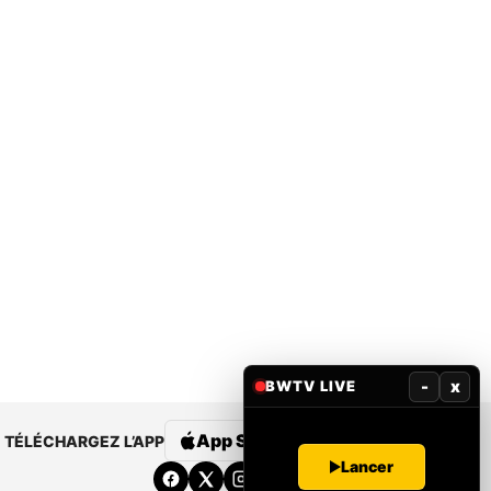
-
x
BWTV LIVE
App Store
Google Play
TÉLÉCHARGEZ L’APP
Lancer