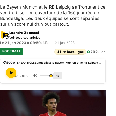
Le Bayern Munich et le RB Leipzig s’affrontaient ce
vendredi soir en ouverture de la 16è journée de
Bundesliga. Les deux équipes se sont séparées
sur un score nul d’un but partout.
Leandro Zomassi
Voir tous ses articles
Le 21 jan 2023 à 09:50
•
MàJ le 21 jan 2023
FOOTBALL
↓
Lire hors-ligne
702
vues
🎧 ÉCOUTER L'ARTICLE
Bundesliga: le Bayern Munich et le RB Leipzig se neutralisent
🔊
0:00
/
0:00
1x