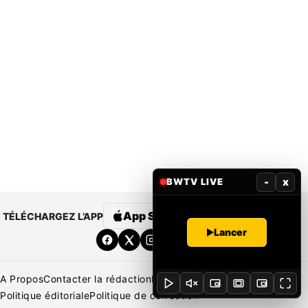
-
x
BWTV LIVE
App Store
Google Play
TÉLÉCHARGEZ L’APP
Lancer
A Propos
Contacter la rédaction
Rédaction
Mentions légales
Politique éditoriale
Politique de correction