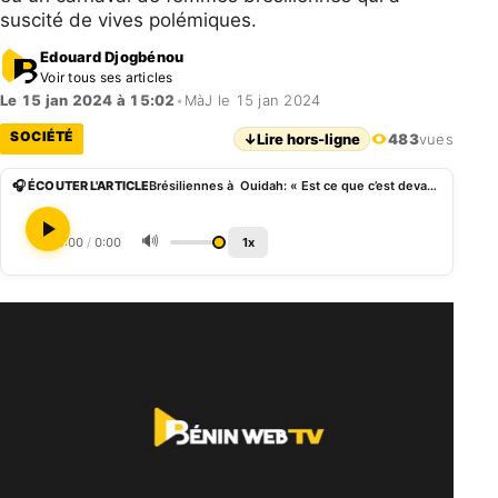
suscité de vives polémiques.
Edouard Djogbénou
Voir tous ses articles
Le 15 jan 2024 à 15:02
•
MàJ le 15 jan 2024
SOCIÉTÉ
↓
Lire hors-ligne
483
vues
🎧 ÉCOUTER L'ARTICLE
Brésiliennes à Ouidah: « Est ce que c’est devant une divinité que ces dames se sont rendues nues ? « , Kakpo Mahougnon
🔊
0:00
/
0:00
1x