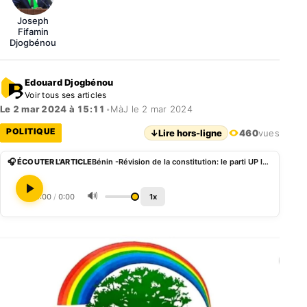
Joseph
Fifamin
Djogbénou
Edouard Djogbénou
Voir tous ses articles
Le 2 mar 2024 à 15:11
•
MàJ le 2 mar 2024
POLITIQUE
↓
Lire hors-ligne
460
vues
🎧 ÉCOUTER L'ARTICLE
Bénin -Révision de la constitution: le parti UP le Renouveau prend acte du rejet
🔊
0:00
/
0:00
1x