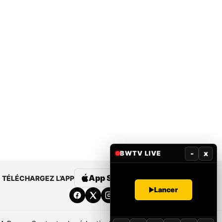
-
x
BWTV LIVE
App Store
Google Play
TÉLÉCHARGEZ L’APP
Lancer