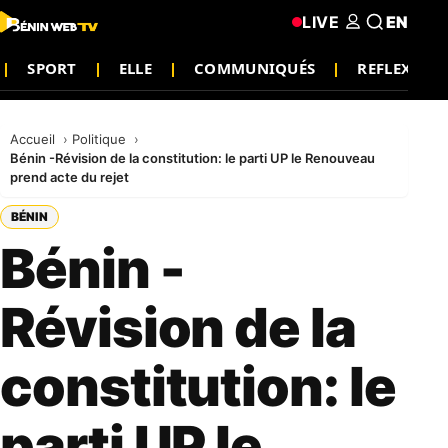
LIVE
EN
SPORT
ELLE
COMMUNIQUÉS
REFLEXION
Accueil
Politique
Bénin -Révision de la constitution: le parti UP le Renouveau
prend acte du rejet
BÉNIN
Bénin -
Révision de la
constitution: le
parti UP le