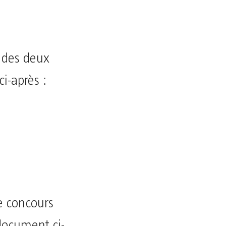
 des deux
ci-après :
ce concours
document ci-