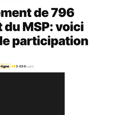
ement de 796
t du MSP: voici
de participation
-ligne
3 496
vues