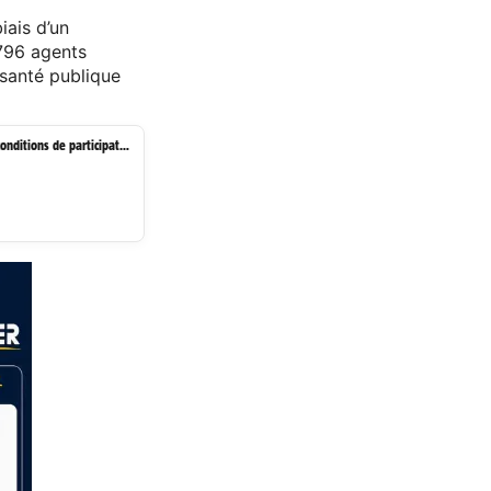
iais d’un
796 agents
 santé publique
Bénin – Recrutement de 796 agents au profit du MSP: voici les conditions de participation