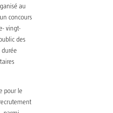
organisé au
un concours
- vingt-
public des
à durée
taires
e pour le
recrutement