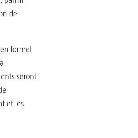
s, parmi
ion de
lien formel
La
gents seront
 de
t et les