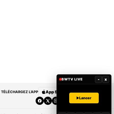
-
x
BWTV LIVE
App Store
Google Play
TÉLÉCHARGEZ L’APP
Lancer