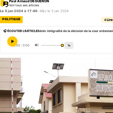
Paul Arnaud DEGUENON
Voir tous ses articles
Le 5 jan 2024 à 17:40
•
MàJ le 5 jan 2024
POLITIQUE
↓
Lire
🎧 ÉCOUTER L'ARTICLE
🔊
0:00
/
0:00
1x