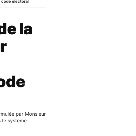
u code électoral
de la
r
code
formulée par Monsieur
 le système