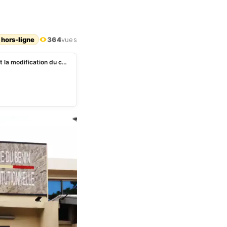
 hors-ligne
364
vues
Bénin: intégralité de la décision de la cour ordonnant la modification du code électoral