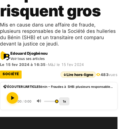
risquent gros
Mis en cause dans une affaire de fraude,
plusieurs responsables de la Société des huileries
du Bénin (SHB) et un transitaire ont comparu
devant la justice ce jeudi.
Edouard Djogbénou
Voir tous ses articles
Le 15 fev 2024 à 16:35
•
MàJ le 15 fev 2024
SOCIÉTÉ
↓
Lire hors-ligne
483
vues
🎧 ÉCOUTER L'ARTICLE
Bénin – Fraudes à SHB: plusieurs responsables risquent gros
🔊
0:00
/
0:00
1x