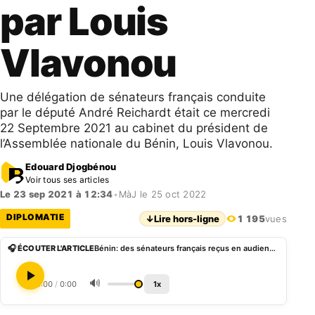
par Louis
Vlavonou
Une délégation de sénateurs français conduite
par le député André Reichardt était ce mercredi
22 Septembre 2021 au cabinet du président de
l’Assemblée nationale du Bénin, Louis Vlavonou.
Edouard Djogbénou
Voir tous ses articles
Le 23 sep 2021 à 12:34
•
MàJ le 25 oct 2022
DIPLOMATIE
↓
Lire hors-ligne
1 195
vues
🎧 ÉCOUTER L'ARTICLE
Bénin: des sénateurs français reçus en audience par Louis Vlavonou
🔊
0:00
/
0:00
1x