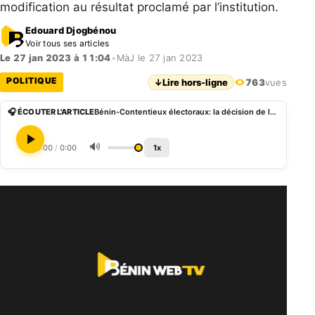
modification au résultat proclamé par l’institution.
Edouard Djogbénou
Voir tous ses articles
Le 27 jan 2023 à 11:04
•
MàJ le 27 jan 2023
POLITIQUE
↓
Lire hors-ligne
763
vues
🎧 ÉCOUTER L'ARTICLE
Bénin-Contentieux électoraux: la décision de la cour attendue, sans espoir pour les requérants
🔊
0:00
/
0:00
1x