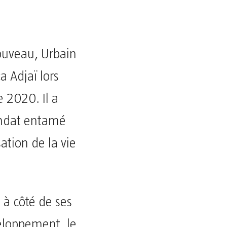
ouveau, Urbain
 Adjaï lors
 2020. Il a
mandat entamé
sation de la vie
à côté de ses
veloppement, le