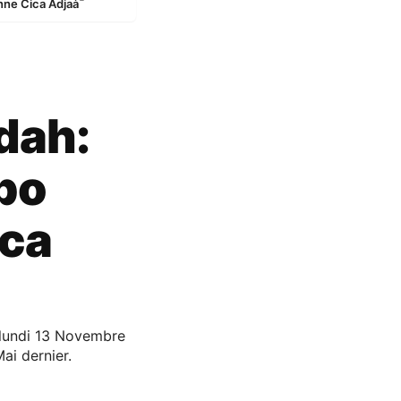
nne Cica Adjaà¯
dah:
bo
ica
 lundi 13 Novembre
i dernier.