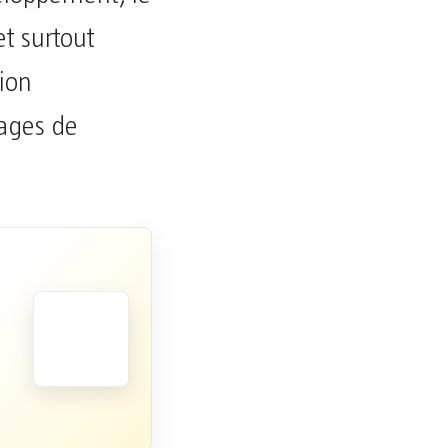
t surtout
nion
lages de