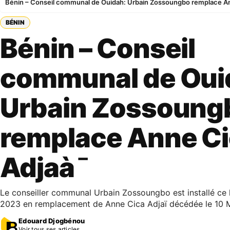
Bénin – Conseil communal de Ouidah: Urbain Zossoungbo remplace A
BÉNIN
Bénin – Conseil
communal de Oui
Urbain Zossoung
remplace Anne C
Adjaà¯
Le conseiller communal Urbain Zossoungbo est installé ce
2023 en remplacement de Anne Cica Adjaï décédée le 10 Ma
Edouard Djogbénou
Voir tous ses articles