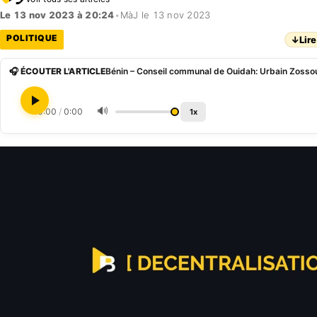
Le 13 nov 2023 à 20:24
•
MàJ le 13 nov 2023
POLITIQUE
↓
Lire
🎧 ÉCOUTER L'ARTICLE
🔊
0:00
/
0:00
1x