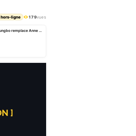
 hors-ligne
179
vues
Bénin – Conseil communal de Ouidah: Urbain Zossoungbo remplace Anne Cica Adjaà¯