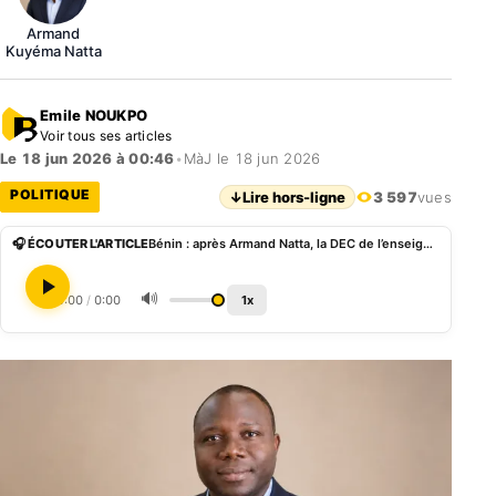
Armand
Kuyéma Natta
Emile NOUKPO
Voir tous ses articles
Le 18 jun 2026 à 00:46
•
MàJ le 18 jun 2026
POLITIQUE
↓
Lire hors-ligne
3 597
vues
🎧 ÉCOUTER L'ARTICLE
Bénin : après Armand Natta, la DEC de l’enseignement secondaire confiée à un intérimaire
🔊
0:00
/
0:00
1x