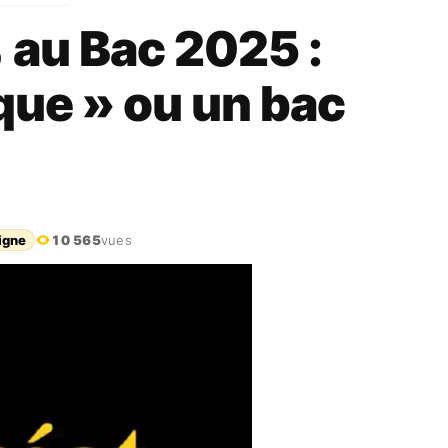
 au Bac 2025 :
ique » ou un bac
ligne
10 565
vues