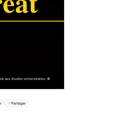
oie aux études universitaires. ©
Partager
r