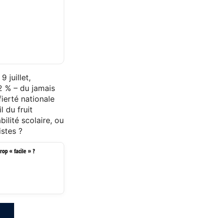
 juillet,
02 % – du jamais
ierté nationale
l du fruit
ilité scolaire, ou
istes ?
op « facile » ?