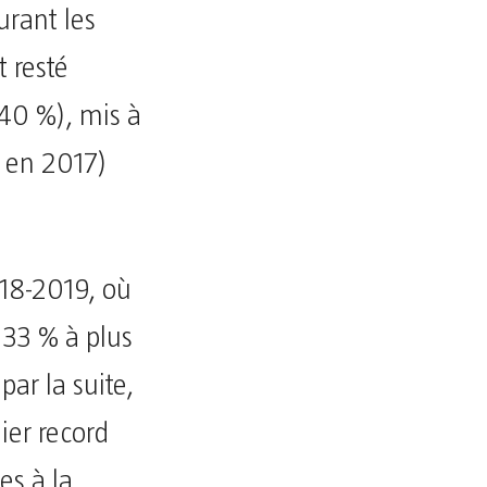
urant les
 resté
40 %), mis à
 en 2017)
018-2019, où
 33 % à plus
ar la suite,
er record
es à la