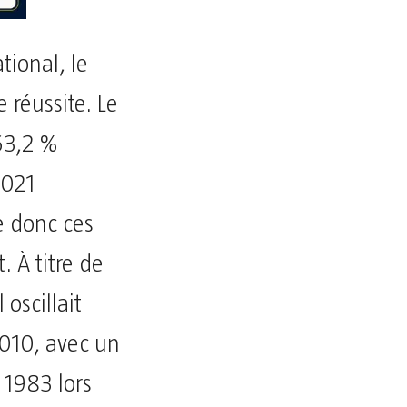
tional, le
 réussite. Le
63,2 %
2021
e donc ces
 À titre de
oscillait
010, avec un
 1983 lors