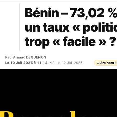
Bénin – 73,02 %
un taux « polit
trop « facile » ?
Paul Arnaud DEGUENON
Le 10 Juil 2025 à 11:14
•
MàJ le 12 Juil 2025
↓
Lire hors-