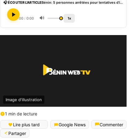
🎧 ÉCOUTER L'ARTICLE
Bénin: 5 personnes arrêtées pour tentatives d’intronisation d’un nouveau roi à Sakété
🔊
0:00
/
0:00
1x
Image d'illustration
1 min de lecture
Lire plus tard
Google News
Commenter
Partager