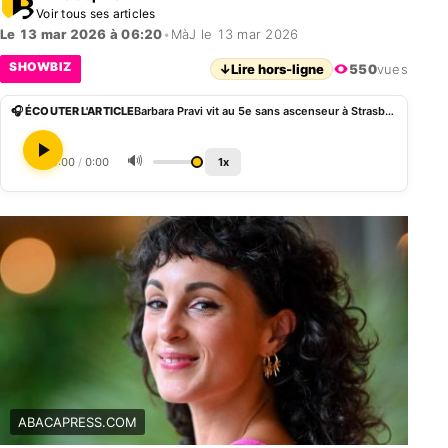
Voir tous ses articles
Le 13 mar 2026 à 06:20
•
MàJ le 13 mar 2026
SHOWBIZ
↓
Lire hors-ligne
550
vues
🎧 ÉCOUTER L'ARTICLE
Barbara Pravi vit au 5e sans ascenseur à Strasbourg-Saint-Denis et s’est offert une maison de campagne
🔊
0:00
/
0:00
1x
ABACAPRESS.COM