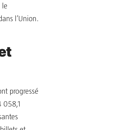
 le
ans l’Union.
et
 ont progressé
4 058,1
santes
billets et