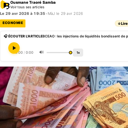
Ousmane Traoré Samba
Voir tous ses articles
Le 29 avr 2026 à 19:35
•
MàJ le 29 avr 2026
ECONOMIE
↓
Lire
🎧 ÉCOUTER L'ARTICLE
BCEAO : les injections de liquidités bondissent de
🔊
0:00
/
0:00
1x