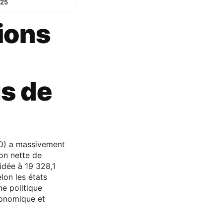
025
tions
s de
O) a massivement
ion nette de
idée à 19 328,1
lon les états
ne politique
conomique et