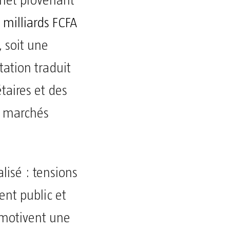
 net provenant
6
milliards FCFA
 soit une
ation traduit
aires et des
s marchés
lisé : tensions
ent public et
e motivent une