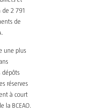
 de 2 791
ments de
A.
ue une plus
dans
s dépôts
es réserves
ent à court
e la BCEAO.