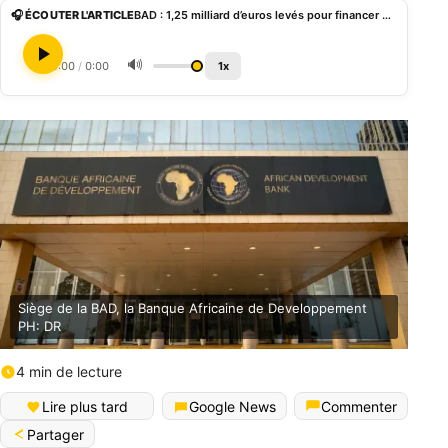
🎧 ÉCOUTER L'ARTICLE
BAD : 1,25 milliard d’euros levés pour financer des projets sociaux en Afrique
🔊
0:00
/
0:00
1x
Siège de la BAD, la Banque Africaine de Developpement
PH: DR
4 min de lecture
English (World)
Lire plus tard
Google News
Commenter
Partager