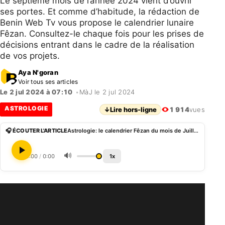
Le septième mois de l’année 2024 vient d’ouvrir
ses portes. Et comme d’habitude, la rédaction de
Benin Web Tv vous propose le calendrier lunaire
Fêzan. Consultez-le chaque fois pour les prises de
décisions entrant dans le cadre de la réalisation
de vos projets.
Aya N'goran
Voir tous ses articles
Le 2 jul 2024 à 07:10
•
MàJ le 2 jul 2024
ASTROLOGIE
↓
Lire hors-ligne
1 914
vues
🎧 ÉCOUTER L'ARTICLE
Astrologie: le calendrier Fêzan du mois de Juillet 2024
🔊
0:00
/
0:00
1x