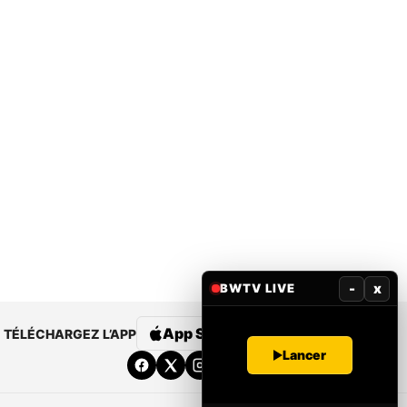
-
x
BWTV LIVE
App Store
Google Play
TÉLÉCHARGEZ L’APP
Lancer