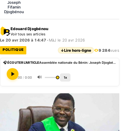
Joseph
Fifamin
Djogbénou
Edouard Djogbénou
Voir tous ses articles
Le 20 avr 2026 à 14:47
•
MàJ le 20 avr 2026
POLITIQUE
↓
Lire hors-ligne
9 284
vues
🎧 ÉCOUTER L'ARTICLE
Assemblée nationale du Bénin: Joseph Djogbénou procède à plusieurs nominations
🔊
0:00
/
0:00
1x