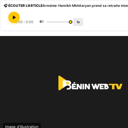
🎧 ÉCOUTER L'ARTICLE
Arménie: Henrikh Mkhitaryan prend sa retraite inte
🔊
0:00
/
0:00
1x
Image d'illustration