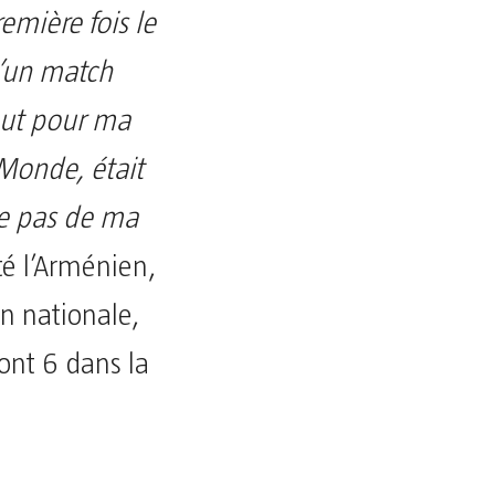
emière fois le
 d’un match
but pour ma
 Monde, était
ue pas de ma
té l’Arménien,
n nationale,
ont 6 dans la