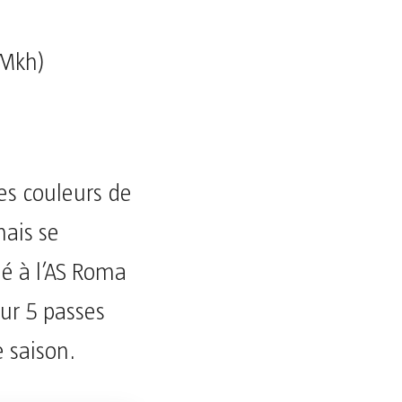
hMkh)
es couleurs de
mais se
ué à l’AS Roma
ur 5 passes
e saison.