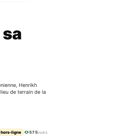
 sa
énienne, Henrikh
lieu de terrain de la
 hors-ligne
575
vues