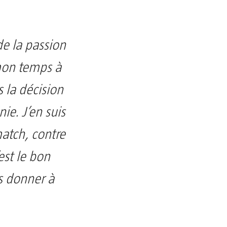
de la passion
mon temps à
s la décision
ie. J’en suis
atch, contre
est le bon
s donner à