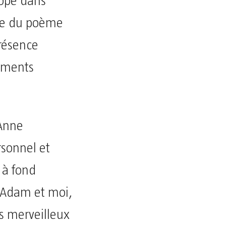
lope dans
rée du poème
résence
ements
 Anne
sonnel et
 à fond
 « Adam et moi,
s merveilleux