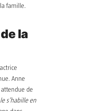
a famille.
 de la
actrice
enue. Anne
s attendue de
le s’habille en