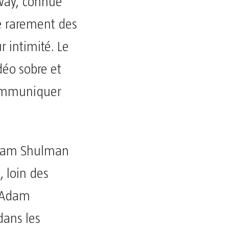
away, connue
ge rarement des
r intimité. Le
déo sobre et
communiquer
Adam Shulman
, loin des
. Adam
ans les