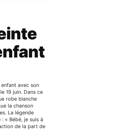
einte
enfant
e enfant avec son
e 19 juin. Dans ce
gue robe blanche
 que la chanson
es. La légende
: « Bébé, je suis à
ction de la part de