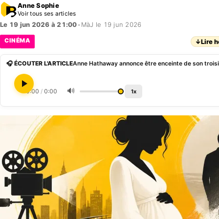
Anne Sophie
Voir tous ses articles
Le 19 jun 2026 à 21:00
•
MàJ le 19 jun 2026
CINÉMA
↓
Lire h
🎧 ÉCOUTER L'ARTICLE
Anne Hathaway annonce être enceinte de son trois
🔊
0:00
/
0:00
1x