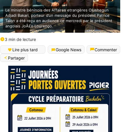
Le ministre béninois des Affaires etrangères Olushegun
Adjadi Bakari, porteur d’un message du président Patrice
Talon a été reçu en audience ce mercredi par le président
angolais JoÃ£o Lourenço.
3 min de lecture
Lire plus tard
Google News
Commenter
Partager