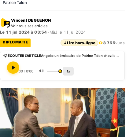
Patrice Talon
Vincent DEGUENON
Voir tous ses articles
Le 11 jul 2024 à 03:54
•
MàJ le 11 jul 2024
DIPLOMATIE
↓
Lire hors-ligne
3 755
vues
🎧 ÉCOUTER L'ARTICLE
Angola: un émissaire de Patrice Talon chez le président Joà£o Lourenço
🔊
0:00
/
0:00
1x