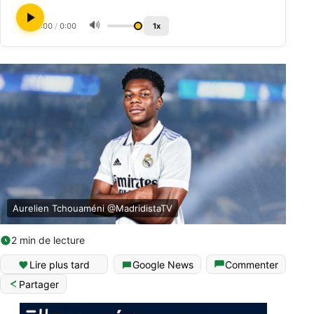
🔊
0:00
/
0:00
1x
Aurelien Tchouaméni @MadridistaTV
2 min de lecture
Lire plus tard
Google News
Commenter
Partager