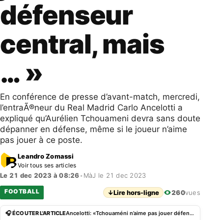
défenseur
central, mais
… »
En conférence de presse d’avant-match, mercredi,
l’entraÃ®neur du Real Madrid Carlo Ancelotti a
expliqué qu’Aurélien Tchouameni devra sans doute
dépanner en défense, même si le joueur n’aime
pas jouer à ce poste.
Leandro Zomassi
Voir tous ses articles
Le 21 dec 2023 à 08:26
•
MàJ le 21 dec 2023
FOOTBALL
↓
Lire hors-ligne
260
vues
🎧 ÉCOUTER L'ARTICLE
Ancelotti: «Tchouaméni n’aime pas jouer défenseur central, mais … »