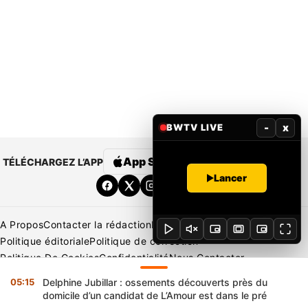
-
x
BWTV LIVE
App Store
Google Play
TÉLÉCHARGEZ L’APP
Lancer
A Propos
Contacter la rédaction
Rédaction
Mentions légales
Politique éditoriale
Politique de correction
Politique De Cookies
Confidentialité
Nous Contacter
Applications
BeNews | France
BeNews | Ivoire
05:15
Delphine Jubillar : ossements découverts près du
Copyright © 2026 BENIN WEB TV | Tous Droits Réservés
domicile d’un candidat de L’Amour est dans le pré