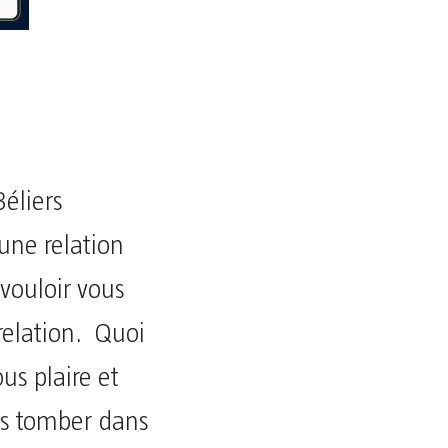
Béliers
une relation
vouloir vous
relation. Quoi
us plaire et
is tomber dans