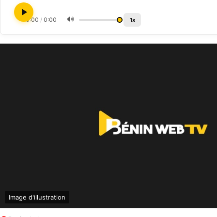
🔊
0:00
/
0:00
1x
Image d'illustration