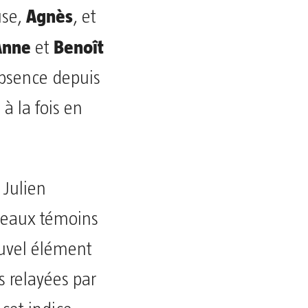
Agnès
use,
, et
Anne
Benoît
et
absence depuis
à la fois en
 Julien
uveaux témoins
ouvel élément
s relayées par