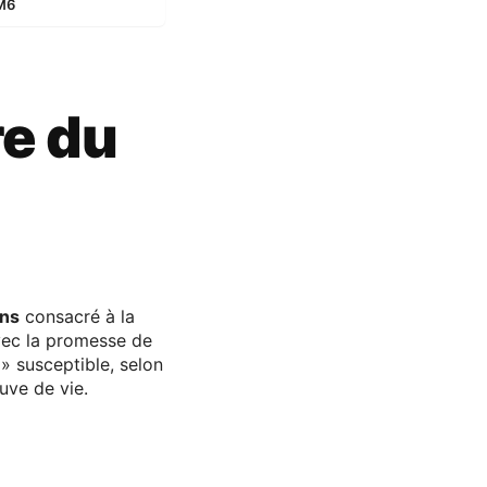
 M6
re du
ins
consacré à la
vec la promesse de
» susceptible, selon
euve de vie.