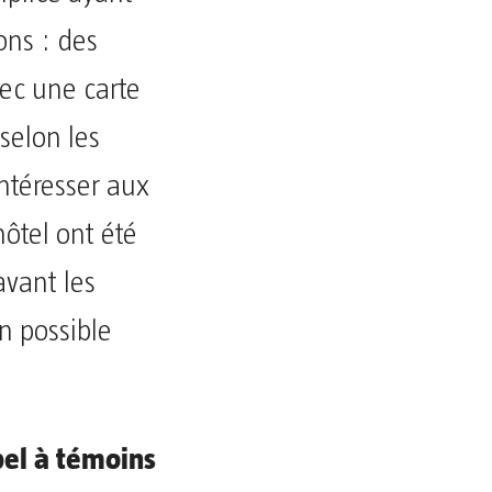
ons : des
vec une carte
 selon les
intéresser aux
hôtel ont été
avant les
n possible
el à témoins