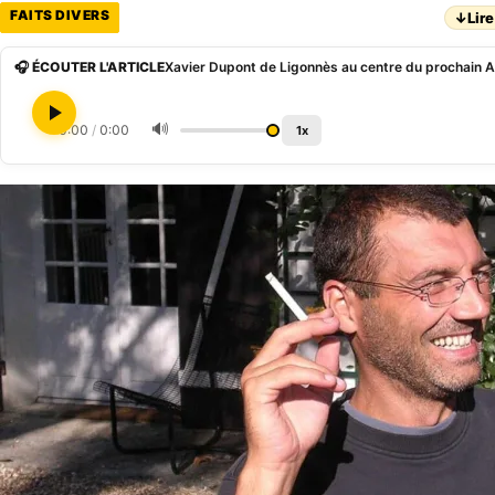
FAITS DIVERS
↓
Lire
🎧 ÉCOUTER L'ARTICLE
Xavier Dupont de Ligonnès au centre du prochain 
🔊
0:00
/
0:00
1x