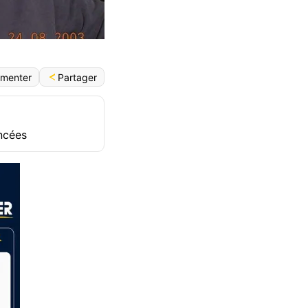
Partager
menter
ncées