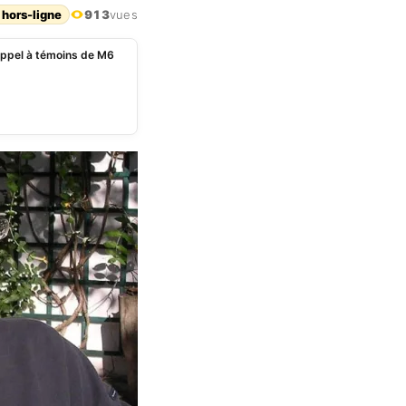
 hors-ligne
913
vues
Appel à témoins de M6