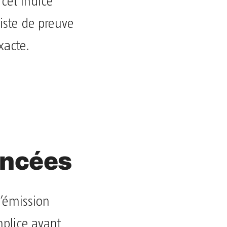
 cet indice
iste de preuve
xacte.
oncées
l’émission
mplice ayant