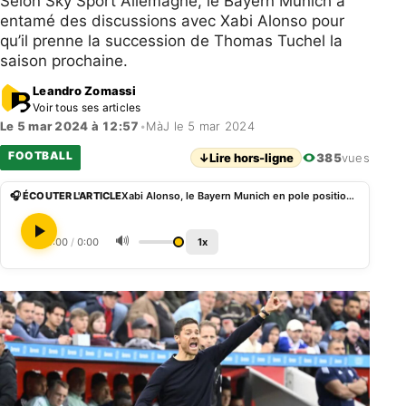
Selon Sky Sport Allemagne, le Bayern Munich a
entamé des discussions avec Xabi Alonso pour
qu’il prenne la succession de Thomas Tuchel la
saison prochaine.
Leandro Zomassi
Voir tous ses articles
Le 5 mar 2024 à 12:57
•
MàJ le 5 mar 2024
FOOTBALL
↓
Lire hors-ligne
385
vues
🎧 ÉCOUTER L'ARTICLE
Xabi Alonso, le Bayern Munich en pole position ?
🔊
0:00
/
0:00
1x