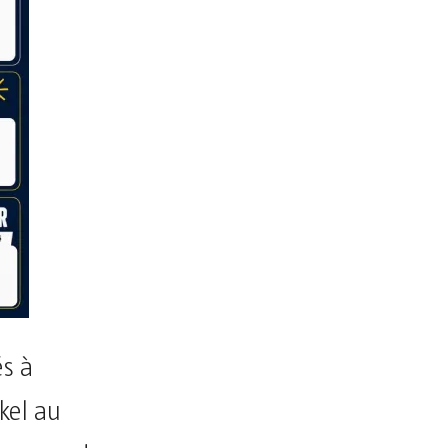
és à
kel au