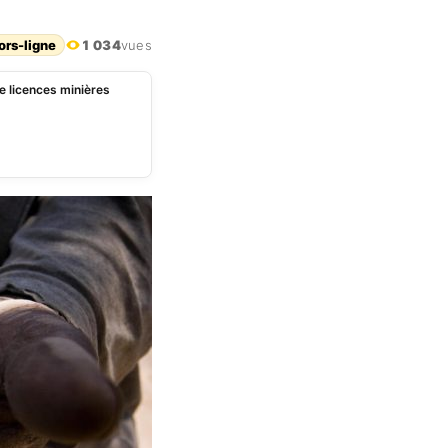
ors-ligne
1 034
vues
e licences minières