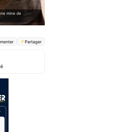
une mine de
Partager
menter
té