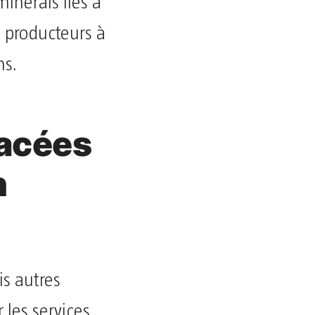
inerais liés à
s producteurs à
ns.
acées
n
is autres
 les services