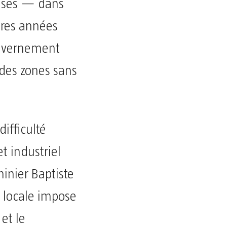
euses — dans
ères années
gouvernement
 des zones sans
difficulté
t industriel
minier Baptiste
 locale impose
et le