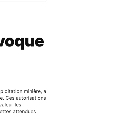
voque
loitation minière, a
e. Ces autorisations
valeur les
cettes attendues