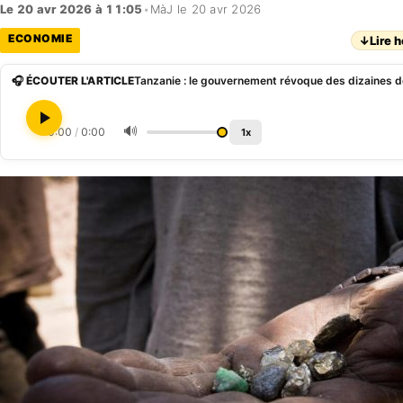
Le 20 avr 2026 à 11:05
•
MàJ le 20 avr 2026
ECONOMIE
↓
Lire h
🎧 ÉCOUTER L'ARTICLE
Tanzanie : le gouvernement révoque des dizaines d
🔊
0:00
/
0:00
1x