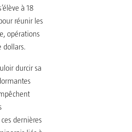
’élève à 18
our réunir les
e, opérations
 dollars.
uloir durcir sa
 dormantes
 empêchent
s
 ces dernières