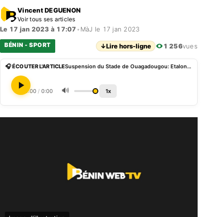
Vincent DEGUENON
Voir tous ses articles
Le 17 jan 2023 à 17:07
•
MàJ le 17 jan 2023
BÉNIN - SPORT
↓
Lire hors-ligne
1 256
vues
🎧 ÉCOUTER L'ARTICLE
Suspension du Stade de Ouagadougou: Etalons et EperviersÂ bientôt au stade GMK de Cotonou ?
🔊
0:00
/
0:00
1x