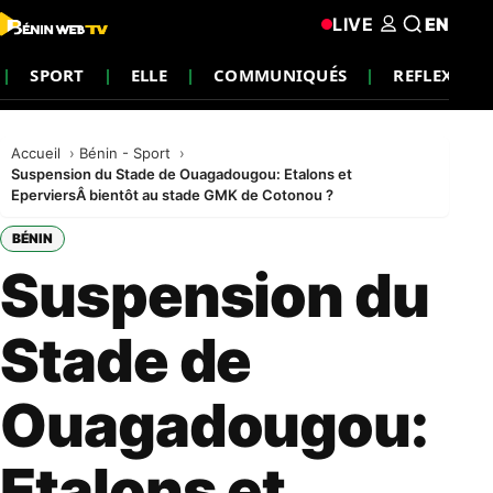
LIVE
EN
SPORT
ELLE
COMMUNIQUÉS
REFLEXION
Accueil
Bénin - Sport
Suspension du Stade de Ouagadougou: Etalons et
EperviersÂ bientôt au stade GMK de Cotonou ?
BÉNIN
Suspension du
Stade de
Ouagadougou:
Etalons et