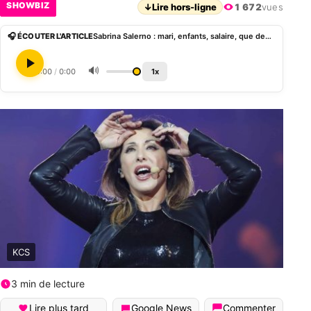
SHOWBIZ
↓
Lire hors-ligne
1 672
vues
🎧 ÉCOUTER L'ARTICLE
Sabrina Salerno : mari, enfants, salaire, que devient la chanteuse des années 1980
🔊
0:00
/
0:00
1x
KCS
3 min de lecture
Lire plus tard
Google News
Commenter