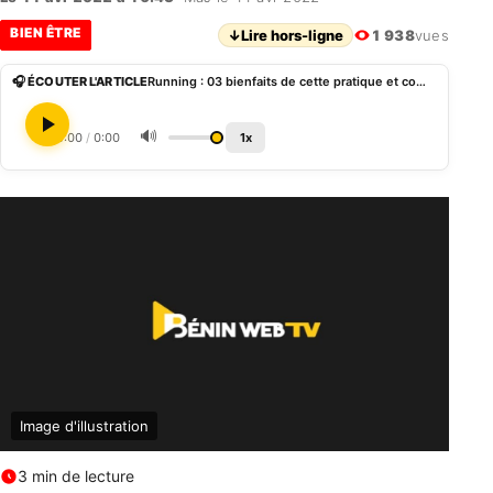
BIEN ÊTRE
↓
Lire hors-ligne
1 938
vues
🎧 ÉCOUTER L'ARTICLE
Running : 03 bienfaits de cette pratique et comment améliorer son niveau de coureur
🔊
0:00
/
0:00
1x
Image d'illustration
3 min de lecture