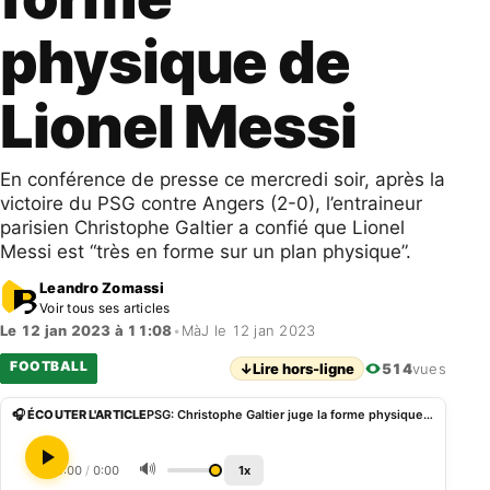
physique de
Lionel Messi
En conférence de presse ce mercredi soir, après la
victoire du PSG contre Angers (2-0), l’entraineur
parisien Christophe Galtier a confié que Lionel
Messi est “très en forme sur un plan physique”.
Leandro Zomassi
Voir tous ses articles
Le 12 jan 2023 à 11:08
•
MàJ le 12 jan 2023
FOOTBALL
↓
Lire hors-ligne
514
vues
🎧 ÉCOUTER L'ARTICLE
PSG: Christophe Galtier juge la forme physique de Lionel Messi
🔊
0:00
/
0:00
1x