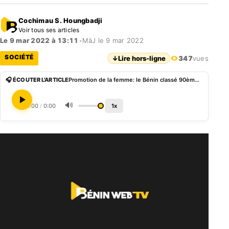
Cochimau S. Houngbadji
Voir tous ses articles
Le 9 mar 2022 à 13:11
•
MàJ le 9 mar 2022
SOCIÉTÉ
↓
Lire hors-ligne
347
vues
🎧 ÉCOUTER L'ARTICLE
Promotion de la femme: le Bénin classé 90ème dans « Women, Business and the Law 2022 »
🔊
0:00
/
0:00
1x