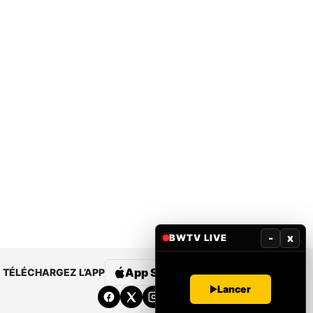
-
x
BWTV LIVE
App Store
Google Play
TÉLÉCHARGEZ L’APP
Lancer