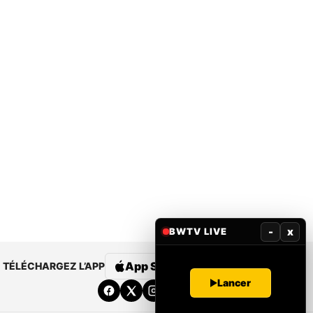
-
x
BWTV LIVE
App Store
Google Play
TÉLÉCHARGEZ L’APP
Lancer