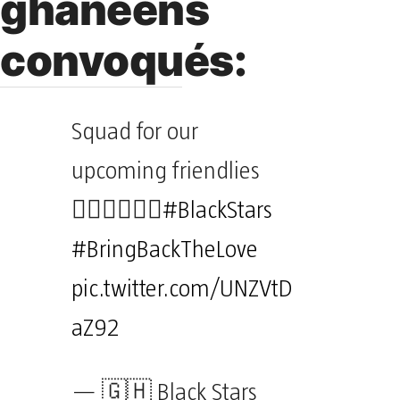
ghanéens
convoqués:
Squad for our
upcoming friendlies
👇🏿👇🏿👇🏿
#BlackStars
#BringBackTheLove
pic.twitter.com/UNZVtD
aZ92
— 🇬🇭 Black Stars