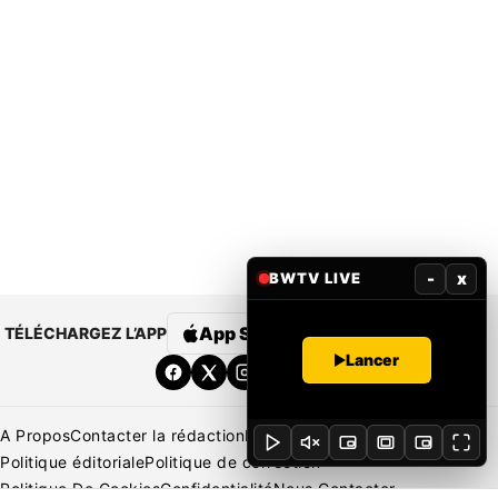
-
x
BWTV LIVE
App Store
Google Play
TÉLÉCHARGEZ L’APP
Lancer
A Propos
Contacter la rédaction
Rédaction
Mentions légales
Politique éditoriale
Politique de correction
Politique De Cookies
Confidentialité
Nous Contacter