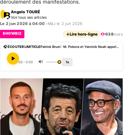
déroulement des manifestations.
Angelo TOURÉ
Voir tous ses articles
Le 2 jun 2026 à 04:00
•
MàJ le 2 jun 2026
SHOWBIZ
↓
Lire hors-ligne
638
vues
🎧 ÉCOUTER L'ARTICLE
Patrick Bruel : M. Pokora et Yannick Noah appelés à le remplacer au Bastogne Summer Festival
🔊
0:00
/
0:00
1x