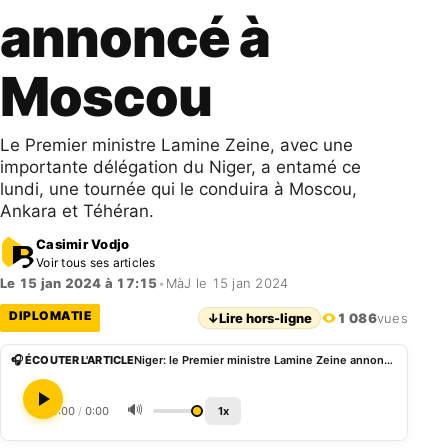
annoncé à
Moscou
Le Premier ministre Lamine Zeine, avec une
importante délégation du Niger, a entamé ce
lundi, une tournée qui le conduira à Moscou,
Ankara et Téhéran.
Casimir Vodjo
Voir tous ses articles
Le 15 jan 2024 à 17:15
•
MàJ le 15 jan 2024
DIPLOMATIE
↓
Lire hors-ligne
1 086
vues
🎧 ÉCOUTER L'ARTICLE
Niger: le Premier ministre Lamine Zeine annoncé à Moscou
🔊
0:00
/
0:00
1x