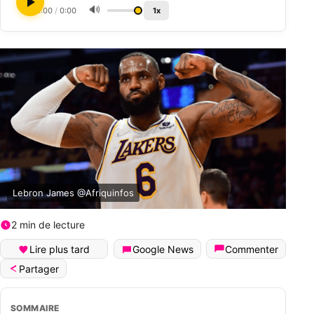
🔊
0:00
/
0:00
1x
Lebron James @Afriquinfos
2 min de lecture
Lire plus tard
Google News
Commenter
Partager
SOMMAIRE