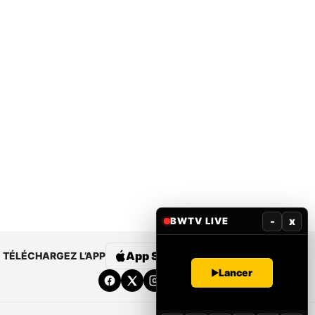
-
x
BWTV LIVE
App Store
Google Play
TÉLÉCHARGEZ L’APP
Lancer