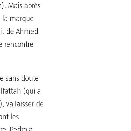
è). Mais après
 à la marque
oit de Ahmed
e rencontre
ote sans doute
lfattah (qui a
, va laisser de
ont les
re. Pedro a