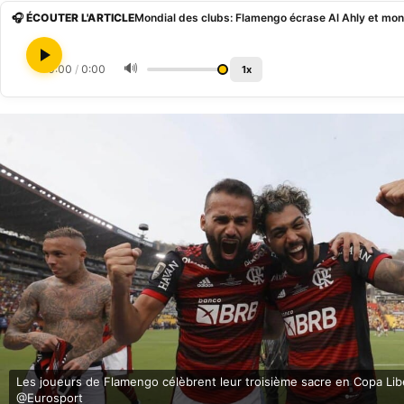
🎧 ÉCOUTER L'ARTICLE
Mondial des clubs: Flamengo écrase Al Ahly et mon
🔊
0:00
/
0:00
1x
Les joueurs de Flamengo célèbrent leur troisième sacre en Copa Li
@Eurosport