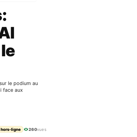
:
Al
le
 sur le podium au
i face aux
 hors-ligne
260
vues