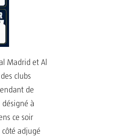
l Madrid et Al
 des clubs
tendant de
a désigné à
ens ce soir
r côté adjugé