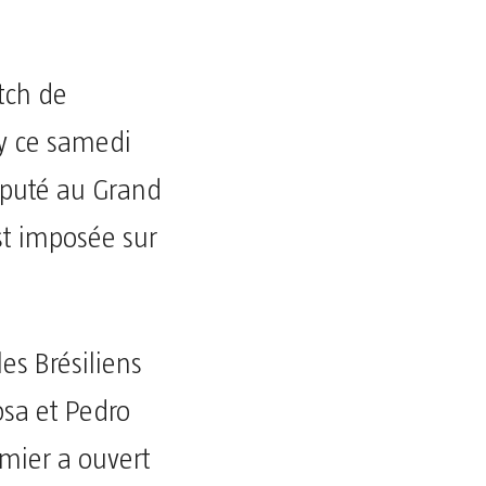
tch de
ly ce samedi
sputé au Grand
st imposée sur
es Brésiliens
osa et Pedro
emier a ouvert