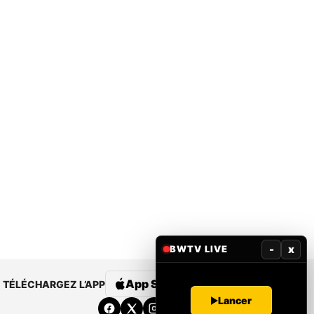
-
x
BWTV LIVE
App Store
Google Play
TÉLÉCHARGEZ L’APP
Lancer