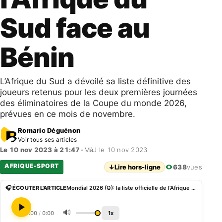
Sud face au
Bénin
L’Afrique du Sud a dévoilé sa liste définitive des
joueurs retenus pour les deux premières journées
des éliminatoires de la Coupe du monde 2026,
prévues en ce mois de novembre.
Romaric Déguénon
Voir tous ses articles
Le 10 nov 2023 à 21:47
•
MàJ le 10 nov 2023
AFRIQUE-SPORT
↓
Lire hors-ligne
638
vues
🎧 ÉCOUTER L'ARTICLE
Mondial 2026 (Q): la liste officielle de l’Afrique du Sud face au Bénin
🔊
0:00
/
0:00
1x