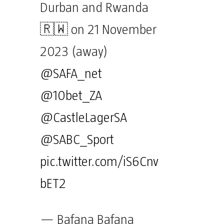
Durban and Rwanda
🇷🇼 on 21 November
2023 (away)
@SAFA_net
@10bet_ZA
@CastleLagerSA
@SABC_Sport
pic.twitter.com/iS6Cnv
bET2
— Bafana Bafana