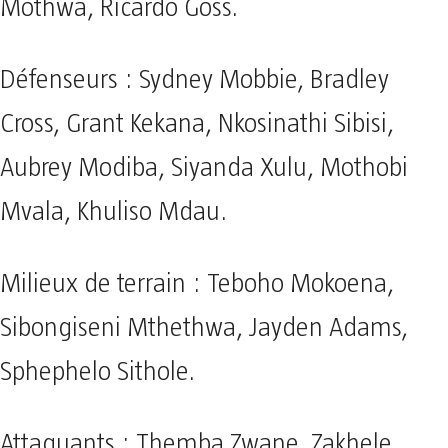
Mothwa, Ricardo Goss.
Défenseurs : Sydney Mobbie, Bradley
Cross, Grant Kekana, Nkosinathi Sibisi,
Aubrey Modiba, Siyanda Xulu, Mothobi
Mvala, Khuliso Mdau.
Milieux de terrain : Teboho Mokoena,
Sibongiseni Mthethwa, Jayden Adams,
Sphephelo Sithole.
Attaquants : Themba Zwane, Zakhele