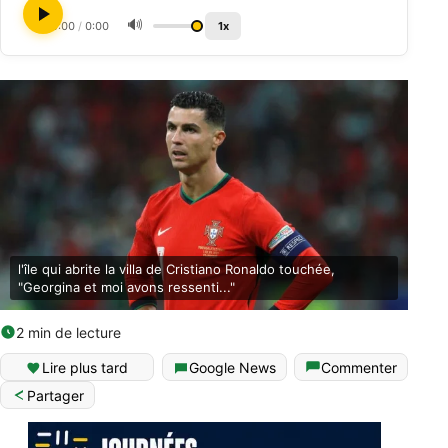
🔊
0:00
/
0:00
1x
l'île qui abrite la villa de Cristiano Ronaldo touchée,
"Georgina et moi avons ressenti..."
2 min de lecture
Lire plus tard
Google News
Commenter
Partager