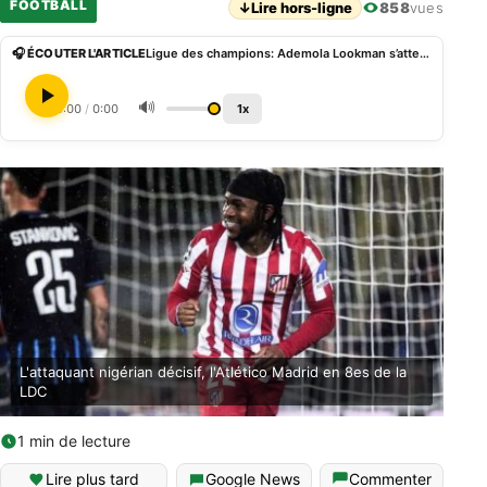
FOOTBALL
↓
Lire hors-ligne
858
vues
🎧 ÉCOUTER L'ARTICLE
Ligue des champions: Ademola Lookman s’attend à un choc « particulier » face au Barça
🔊
0:00
/
0:00
1x
L'attaquant nigérian décisif, l'Atlético Madrid en 8es de la
LDC
1 min de lecture
Lire plus tard
Google News
Commenter