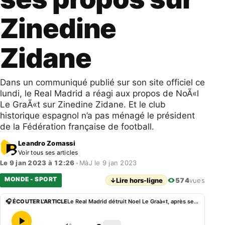
Zinedine
Zidane
Dans un communiqué publié sur son site officiel ce
lundi, le Real Madrid a réagi aux propos de NoÃ«l
Le GraÃ«t sur Zinedine Zidane. Et le club
historique espagnol n’a pas ménagé le président
de la Fédération française de football.
Leandro Zomassi
Voir tous ses articles
Le 9 jan 2023 à 12:26
•
MàJ le 9 jan 2023
MONDE - SPORT
↓
Lire hors-ligne
574
vues
🎧 ÉCOUTER L'ARTICLE
Le Real Madrid détruit Noel Le Graà«t, après ses propos sur Zinedine Zidane