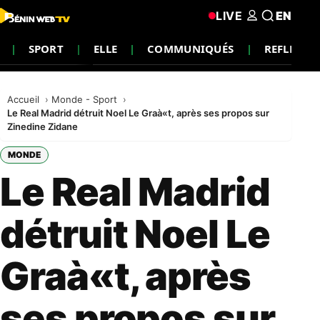
LIVE
EN
SPORT
ELLE
COMMUNIQUÉS
REFLEXIO
Accueil
Monde - Sport
Le Real Madrid détruit Noel Le Graà«t, après ses propos sur
Zinedine Zidane
MONDE
Le Real Madrid
détruit Noel Le
Graà«t, après
ses propos sur