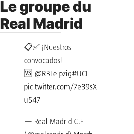
Le groupe du
Real Madrid
📋✅ ¡Nuestros
convocados!
🆚
@RBLeipzig
#UCL
pic.twitter.com/7e39sX
u547
— Real Madrid C.F.