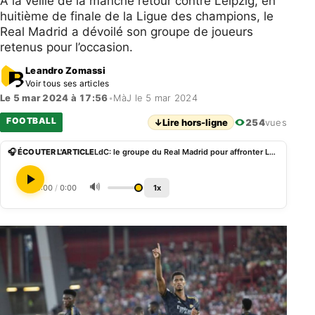
A la veille de la manche retour contre Leipzig, en
huitième de finale de la Ligue des champions, le
Real Madrid a dévoilé son groupe de joueurs
retenus pour l’occasion.
Leandro Zomassi
Voir tous ses articles
Le 5 mar 2024 à 17:56
•
MàJ le 5 mar 2024
FOOTBALL
↓
Lire hors-ligne
254
vues
🎧 ÉCOUTER L'ARTICLE
LdC: le groupe du Real Madrid pour affronter Leipzig
🔊
0:00
/
0:00
1x